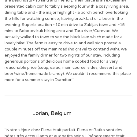
the best hosts - so kind and friendly. Their place is an excellently
presented cabin comfortably sleeping four with a cosy living area,
dining table and - the major highlight - a porch bench overlooking
the hills for watching sunrise, having breakfast or a beer in the
evening. Superb location ~10 min drive to Zabljak town and ~15
mins to Bobotov kuk hiking area and Tara river/Curevac. We
actually walked to town to see the black lake which made for a
lovely hike! The farm is easy to drive to and well sign posted a
couple minutes off the main road (no gravel to contend with). We
enjoyed the family dinner for two nights of our stay, including
generous portions of delicious home cooked food for a very
reasonable price (soup, salad, main course, sides, dessert and
beer/wine/home made brandy). We couldn’t recommend this place
more for a summer stay in Durmitor!"
Lorian, Belgium
"Notre séjour chez Elena était parfait. Elena et Ratko sont des
hôtes très acceuillants et aux petits soins. L'hébergement était