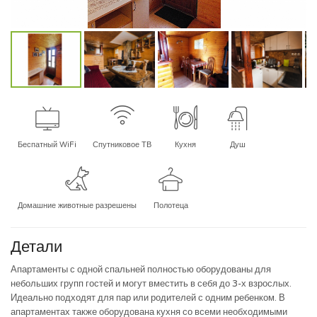
Беспатный WiFi
Спутниковое ТВ
Кухня
Душ
Домашние животные разрешены
Полотеца
Детали
Апартаменты с одной спальней полностью оборудованы для
небольших групп гостей и могут вместить в себя до 3-х взрослых.
Идеально подходят для пар или родителей с одним ребенком. В
апартаментах также оборудована кухня со всеми необходимыми