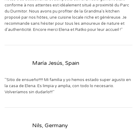
conforme à nos attentes est idéalement situé a proximité du Parc
du Durmitor. Nous avons pu profiter de la Grandma's kitchen
proposé par nos hôtes, une cuisine locale riche et généreuse. Je
recommande sans hésiter pour tous les amoureux de nature et
d'authenticité. Encore merci Elena et Ratko pour leur accueil !"
María Jesús, Spain
"Sitio de ensueño!!!!! Mi familia y yo hemos estado super agusto en
la casa de Elena. Es limpia y amplia, con todo lo necesario.
Volveríamos sin dudarlo!!!"
Nils, Germany