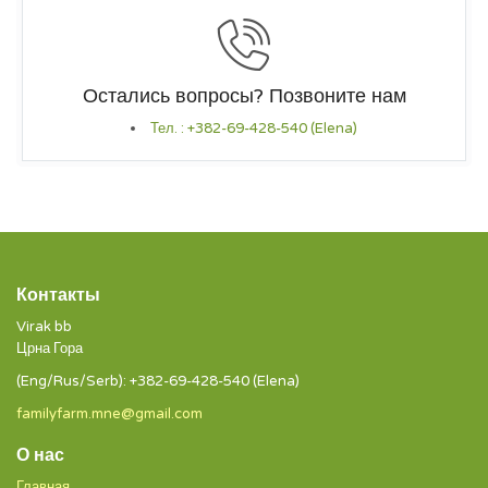
Остались вопросы? Позвоните нам
Тел. : +382-69-428-540 (Elena)
Контакты
Virak bb
Црна Гора
(Eng/Rus/Serb): +382-69-428-540 (Elena)
familyfarm.mne@gmail.com
О нас
Главная