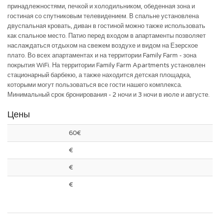
принадлежностями, печкой и холодильником, обеденная зона и
гостиная со спутниковым телевидением. В спальне установлена
двуспальная кровать, диван в гостиной можно также использовать
как спальное место. Патио перед входом в апартаменты позволяет
наслаждаться отдыхом на свежем воздухе и видом на Езерское
плато. Во всех апартаментах и на территории Family Farm - зона
покрытия WiFi. На территории Family Farm Apartments установлен
стационарный барбекю, а также находится детская площадка,
которыми могут пользоваться все гости нашего комплекса.
Минимальный срок бронирования - 2 ночи и 3 ночи в июле и августе.
Цены
60€
€
€
€