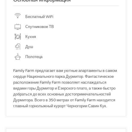
Беспатный WiFi
Спутниковое ТВ
Кухня
Душ
Полотеца
Family Farm предлагает вам уютные апартаменты в самом
сердце Национального парка Дурмитор. Фантастическое
расположение Family Farm позволяет наслаждаться
видами горы Дурмитор и Езерского плато, а также быстро
добраться до всех основных достопримечательностей
Дурмитора. Всего в 350 метрах от Family Farm находится
главный горнолыжный курорт Черногории Савин Кук.