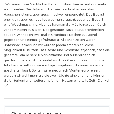
"Wir waren zwei Nächte bei Elena und ihrer Familie und sind mehr
als zufrieden. Die Unterkunft ist wie beschrieben und das
Häuschen ist urig, aber geschmackvoll eingerichtet. Das Bad ist
eher klein, aber es hat alles was man braucht, sogar bei Bedarf
eine Waschmaschine. Abends hat man die Möglichkeit gemütlich
vor dem Kamin zu sitzen. Das gesamte Haus ist außerordentlich
sauber. Wir haben zwei mal in Grandma's Kitchen zu Abend
gegessen und einmal gefrühstückt. Alle Mahlzeiten waren
unfassbar lecker und wir würden jedem empfehlen, diese
Möglichkeit zu nutzen. Das Beste und Schönste ist jedoch, dass die
gesamte Familie sehr zuvorkommend und außerordentlich
gastfreundlich ist. Abgerundet wird das Gesamtpaket durch die
tolle Landschaft und sehr ruhige Umgebung, die einen vollends
abschalten lässt. Sollten wir erneut nach Montenegro reisen,
werden wir wohl mehr als die zwei Nächte einplanen und können
die Unterkunft nur weiterempfehlen. Hatten eine tolle Zeit - Danke!
☺︎"
Основная информация