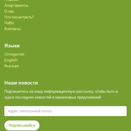
Апартаменты
О нас
Что посмотреть?
ЧаВо
Контакты
Языки
Crnogorski
English
Russian
Наши новости
Подпишитесь на нашу информационную рассылку, чтобы быть в
курсе последних новостей и заманчивых предложений.