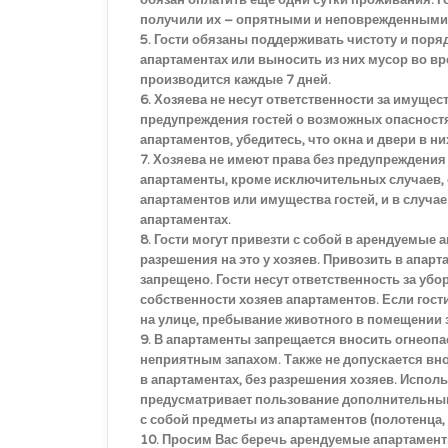
обязан оплатить еще одни сутки проживания. Г
получили их – опрятными и неповрежденными
5. Гости обязаны поддерживать чистоту и поря
апартаментах или выносить из них мусор во вр
производится каждые 7 дней.
6. Хозяева не несут ответственности за имущес
предупреждения гостей о возможных опасностя
апартаментов, убедитесь, что окна и двери в н
7. Хозяева не имеют права без предупреждения
апартаменты, кроме исключительных случаев,
апартаментов или имущества гостей, и в случ
апартаментах.
8. Гости могут привезти с собой в арендуемы
разрешения на это у хозяев. Привозить в апа
запрещено. Гости несут ответственность за убо
собственности хозяев апартаментов. Если гост
на улице, пребывание животного в помещении 
9. В апартаменты запрещается вносить огнеопа
неприятным запахом. Также не допускается вн
в апартаментах, без разрешения хозяев. Испол
предусматривает пользование дополнительным
с собой предметы из апартаментов (полотенца, 
10. Просим Вас беречь арендуемые апартаменты