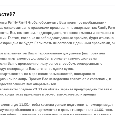
остей?
енты Family Farm! Чтобы обеспечить Вам приятное пребывание и
с ознакомиться с правилами проживания в апартаментах Family Farm
енты, Вы, тем самым, подтверждаете, что ознакомлены и согласны с
их. Гостям, которые не соблюдают данные правила, будет отказано 
звращена не будет. Если гость не согласен с данными правилами, о
вам апартаментов Ваши персональные документы (паспорта или
енды апартаментов должна быть оплачена лично хозяевам
 если Вы не произвели оплату ранее способом, оговоренным с
дут возвращены Вам в течение одних суток.
 апартаментов, по мере своих возможностей, постараются
ю или помощь. Просим Вас немедленно связаться с хозяевами, в
редоставленных Вам апартаментов.
апартаменты позднее 20:00, он обязан заранее предупредить хозяев о
, когда гость приезжает в отсутствие хозяев, или аренды
таменты до 11:00, чтобы хозяева успели подготовить помещение для
лучае пребывания в апартаментах в день отъезда после 11:00, гость