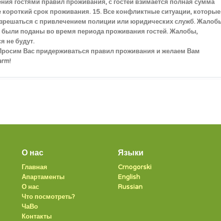
ения гостями правил проживания, с гостей взимается полная сумма
 короткий срок проживания. 15. Все конфликтные ситуации, которые
зрешаться с привлечением полиции или юридических служб. Жалоб
 были поданы во время периода проживания гостей. Жалобы,
я не будут.
 Просим Вас придерживаться правил проживания и желаем Вам
arm!
О нас
Языки
Главная
Crnogorski
Апартаменты
English
О нас
Russian
Что посмотреть?
ЧаВо
Контакты