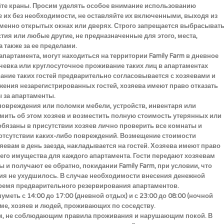
те краны. Просим уделять особое внимание использованию
 их без необходимости, не оставляйте их включенными, выходя из
еменно открытых окнах или дверях. Строго запрещается выбрасыват
ия или любые другие, не предназначенные для этого, места,
а также за ее пределами.
партамента, могут находиться на территории Family Farm в дневное
чевка или круглосуточное проживание таких лиц в апартаментах
вание таких гостей предварительно согласовывается с хозяевами и
жения незарегистрированных гостей, хозяева имеют право отказать
ы за апартаменты.
повреждения или поломки мебели, устройств, инвентаря или
омить об этом хозяев и возместить полную стоимость утерянных или
обязаны в присутствии хозяев лично проверить все комнаты и
 отсутствии каких-либо повреждений. Возмещение стоимости
евам в день заезда, накладывается на гостей. Хозяева имеют право
его имущества для каждого апартамента. Гости передают хозяевам
и получают ее обратно, покидании Family Farm, при условии, что
ия не ухудшилось. В случае необходимости внесения денежной
 время предварительного резервирования апартаментов.
меть с 14:00 до 17:00 (дневной отдых) и с 23:00 до 08:00 (ночной
оме, хозяев и людей, проживающих по соседству.
тям, не соблюдающим правила проживания и нарушающим покой. В