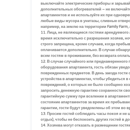
выключайте электрические приборы и зарывай
дополнительных обогревателей – не включайте
апартаментов и не используйте их при одновр
любые виды мусора в унитазы, сливные отверст
например, на землю на территории Family Farm, 
11. Лица, не являющиеся гостями арендуемого а
время исключительно с разрешения хозяев, но
строго запрещена, кроме случаев, когда пребы
оплачивается дополнительно. В случае обнару
всем гостям в проживании, без возврата оплат
12. В случае случайного или преднамеренного 
оборудования апартамента, гость обязан увед
поврежденных предметов. В день заезда гости 
устройства в апартаментах, чтобы убедиться в
повреждений, о которых не было сообщено хозя
запросить денежную гарантию сохранности сво
гарантийную сумму при вселении в апартаменты 
состояние апартаментов за время их пребыван
гарантии, гости будут уведомлены об этом во
13. Просим гостей соблюдать часы покоя и не шу
отдых), чтобы не беспокоить других гостей в д
14. Хозяева могут отказать в размещении гос