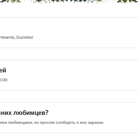
rtments, Durmitor
ей
0.00
шних любимцев?
ими любимцами, но просим сообщить о них заранее.