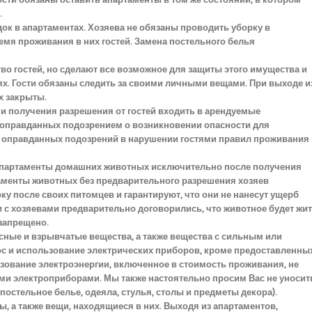
ости обязаны оставить апартаменты в том же состоянии, в котором
.
док в апартаментах. Хозяева не обязаны проводить уборку в
емя проживания в них гостей. Замена постельного белья
тво гостей, но сделают все возможное для защиты этого имущества и
х. Гости обязаны следить за своими личными вещами. При выходе и
их закрыты.
 и получения разрешения от гостей входить в арендуемые
 оправданных подозрением о возникновении опасности для
ае оправданных подозрений в нарушении гостями правил проживания 
е апартаменты домашних животных исключительно после получения
ртаменты животных без предварительного разрешения хозяев
рку после своих питомцев и гарантируют, что они не нанесут ущерб
и с хозяевами предварительно договорились, что животное будет жи
запрещено.
сные и взрывчатые вещества, а также вещества с сильным или
ос и использование электрических приборов, кроме предоставленны
ьзование электроэнергии, включенное в стоимость проживания, не
и электроприборами. Мы также настоятельно просим Вас не уносит
постельное белье, одеяла, стулья, столы и предметы декора).
, а также вещи, находящиеся в них. Выходя из апартаментов,