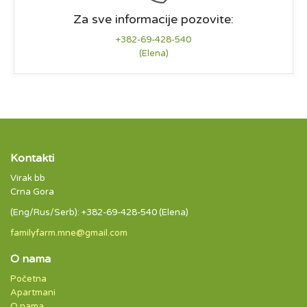
Za sve informacije pozovite:
+382-69-428-540
(Elena)
Kontakti
Virak bb
Crna Gora
(Eng/Rus/Serb): +382-69-428-540 (Elena)
familyfarm.mne@gmail.com
O nama
Početna
Apartmani
O nama