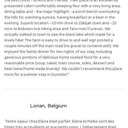
the best hosts - so kind and friendly. Their place is an excellently
presented cabin comfortably sleeping four with a cosy living area,
dining table and - the major highlight - a porch bench overlooking
the hills for watching sunrise, having breakfast or a beer in the
evening. Superb location ~10 min drive to Zabljak town and ~15
mins to Bobotov kuk hiking area and Tara river/Curevac. We
actually walked to town to see the black lake which made for a
lovely hike! The farm is easy to drive to and well sign posted a
couple minutes off the main road (no gravel to contend with). We
enjoyed the family dinner for two nights of our stay, including
generous portions of delicious home cooked food for a very
reasonable price (soup, salad, main course, sides, dessert and
beer/wine/home made brandy). We couldn’t recommend this place
more for a summer stay in Durmitor!"
Lorian, Belgium
"Notre séjour chez Elena était parfait. Elena et Ratko sont des
hôtes très acceuillants et aux petits soins. L'hébergement était