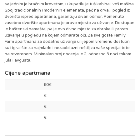
sa jednim je bračnim krevetom, u kupatilu je tuš kabina i veš mašina.
Spoj tradicionalnih i modernih elemenata, peć na drva, i pogled iz
dvorišta ispred apartmana, garantuju divan odmor. Pomenuto
zasebno dvorište apartmana je pravo mjesto za uživanje. Dostupan
je baštenski nameštaj pa je ovo divno mjesto za obroke ili prosto
uživanje u pogledu na kojem odmarate oči. Za sve goste Family
Farm apartmana za dodatno uživanje u lijepom vremenu dostupni
su i igralište za najmlađe i nezaobilazni roštilj za vaše specijalitete
na otvorenom. Minimalan broj nocenja je 2, odnosno 3 noci tokom
jula i avgusta.
Cijene apartmana
60€
€
€
€