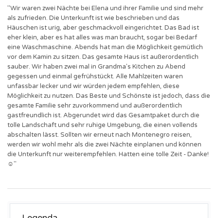
"Wir waren zwei Nächte bei Elena und ihrer Familie und sind mehr
als zufrieden. Die Unterkunft ist wie beschrieben und das
Häuschen ist urig, aber geschmackvoll eingerichtet. Das Bad ist
eher klein, aber es hat alles was man braucht, sogar bei Bedarf
eine Waschmaschine. Abends hat man die Möglichkeit gemütlich
vor dem Kamin zu sitzen. Das gesamte Haus ist außerordentlich
sauber. Wir haben zwei mal in Grandma's Kitchen zu Abend
gegessen und einmal gefrühstückt. Alle Mahlzeiten waren
unfassbar lecker und wir würden jedem empfehlen, diese
Möglichkeit zu nutzen. Das Beste und Schönste ist jedoch, dass die
gesamte Familie sehr zuvorkommend und außerordentlich
gastfreundlich ist. Abgerundet wird das Gesamtpaket durch die
tolle Landschaft und sehr ruhige Umgebung, die einen vollends
abschalten lässt. Sollten wir erneut nach Montenegro reisen,
werden wir wohl mehr als die zwei Nächte einplanen und können
die Unterkunft nur weiterempfehlen. Hatten eine tolle Zeit - Danke!
☺︎"
Legenda