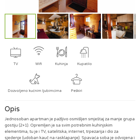
TV
Wifi
Kuhinja
Kupatilo
Dozvoljeno kućnim ljubimcima
Peškiri
Opis
Jednosoban apartman je pažljivo osmišljen smještaj za manje grupa
gostiju (2+1). Opremljen je sa svim potrebnim kuhinjskim
elementima, tu je i TV, satelitska, internet, trpezarija i dio za
sjedenje (udoban kauč na rasklapanje). Spavaća soba je odvojena i