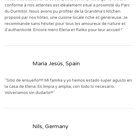
conforme à nos attentes est idéalement situé a proximité du Parc
du Durmitor. Nous avons pu profiter de la Grandma's kitchen
proposé par nos hôtes, une cuisine locale riche et généreuse. Je
recommande sans hésiter pour tous les amoureux de nature et
d'authenticité. Encore merci Elena et Ratko pour leur accueil !"
María Jesús, Spain
"Sitio de ensueño!!!!! Mi familia y yo hemos estado super agusto en
la casa de Elena. Es limpia y amplia, con todo lo necesario.
Volveríamos sin dudarlo!!!"
Nils, Germany