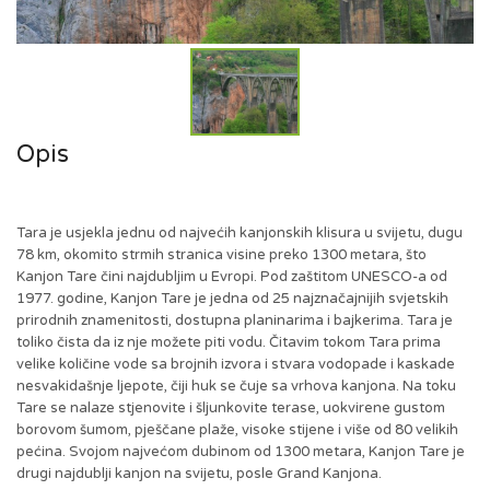
Opis
Tara je usjekla jednu od najvećih kanjonskih klisura u svijetu, dugu
78 km, okomito strmih stranica visine preko 1300 metara, što
Kanjon Tare čini najdubljim u Evropi. Pod zaštitom UNESCO-a od
1977. godine, Kanjon Tare je jedna od 25 najznačajnijih svjetskih
prirodnih znamenitosti, dostupna planinarima i bajkerima. Tara je
toliko čista da iz nje možete piti vodu. Čitavim tokom Tara prima
velike količine vode sa brojnih izvora i stvara vodopade i kaskade
nesvakidašnje ljepote, čiji huk se čuje sa vrhova kanjona. Na toku
Tare se nalaze stjenovite i šljunkovite terase, uokvirene gustom
borovom šumom, pješčane plaže, visoke stijene i više od 80 velikih
pećina. Svojom najvećom dubinom od 1300 metara, Kanjon Tare je
drugi najdublji kanjon na svijetu, posle Grand Kanjona.